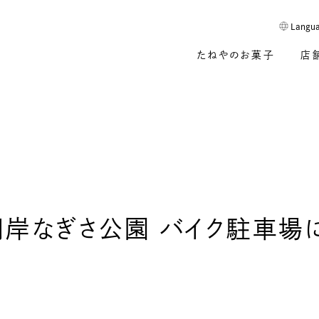
Langu
たねやのお菓子
店
岸なぎさ公園 バイク駐車場