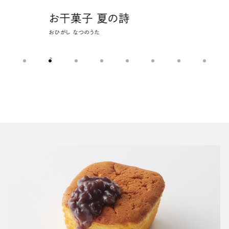
お干菓子 夏の詩
お迎
おひがし なつのうた
おむかえ