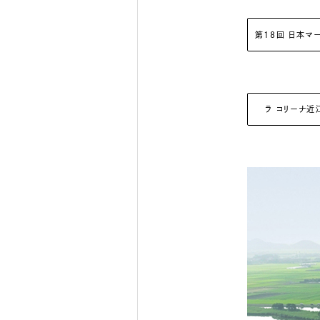
第18回 日本マ
ラ コリーナ