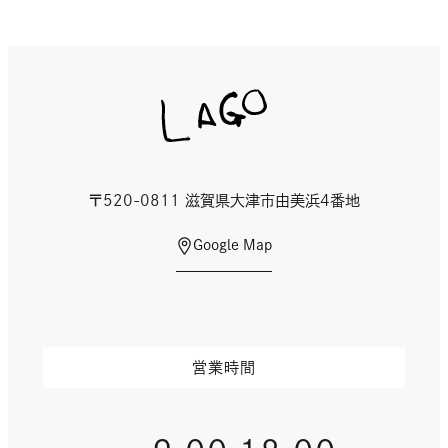
〒520-0811 滋賀県大津市由美浜4番地
外
Google Map
部
サ
イ
ト
を
営業時間
別
ウ
イ
ン