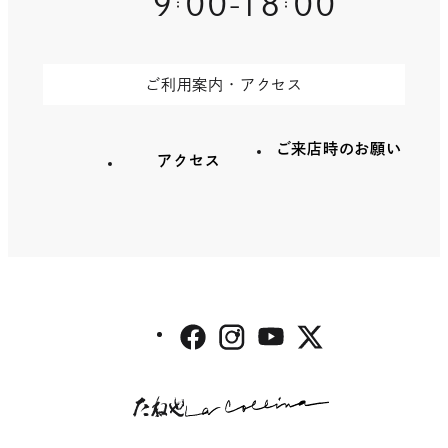
9
00
18
00
-
ド
ウ
で
開
ご利用案内・アクセス
き
ま
す
ご来店時のお願い
アクセス
外
外
外
外
部
部
部
部
サ
サ
サ
サ
外
外
イ
イ
イ
イ
たね
la collina
部
部