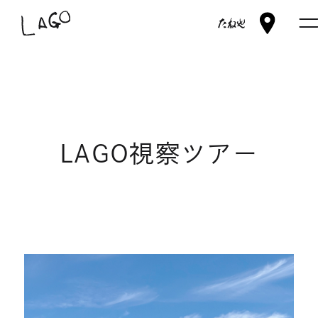
交
外
たね
LAGO
通
部
や
ア
サ
HOME
ク
イ
セ
ト
買う
ス
を
LAGO視察ツアー
別
食べる
ウ
イ
ン
体験
ド
ウ
LAGOツアー
LAGO 視察ツアー
で
今森光彦と里山をつくる
開