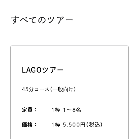
き
イ
ま
ン
すべてのツアー
す
ド
ウ
で
開
き
LAGOツアー
ま
す
45分コース（一般向け）
定員：
1枠 1～8名
価格：
1枠 5,500円（税込）