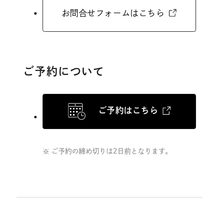
イ
外
お問合せフォームはこちら
ト
部
を
サ
別
イ
ウ
ご予約について
ト
イ
を
ン
別
ご予約はこちら
ド
外
ウ
ウ
部
イ
で
サ
ン
ご予約の締め切りは2日前となります。
開
イ
ド
ト
き
ウ
を
ま
で
別
す
開
ウ