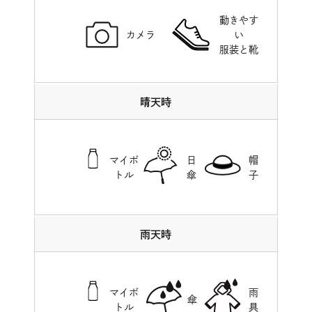
動きやす
カメラ
い
服装と靴
晴天時
マイボ
日
帽
トル
傘
子
雨天時
マイボ
雨
傘
トル
具