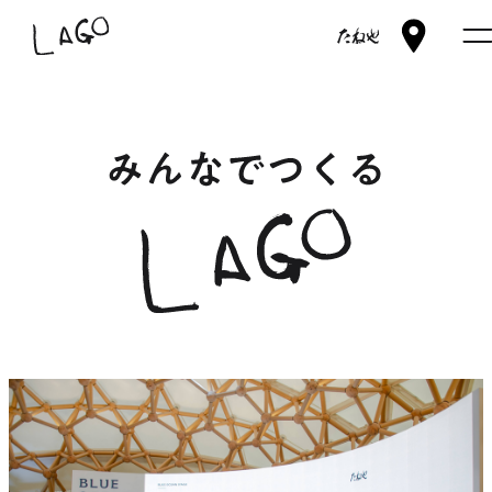
交
外
たね
LAGO
通
部
や
ア
サ
HOME
ク
イ
セ
ト
買う
ス
を
別
食べる
ウ
イ
ン
体験
ド
ウ
LAGOツアー
LAGO 視察ツアー
で
今森光彦と里山をつくる
開