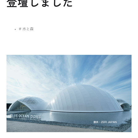
登壇しました
交通アクセス
駐車場ご利用について
# 水と森
LAGO MAP
ご来店時のお願い
混雑状況
お知らせ
認証関連