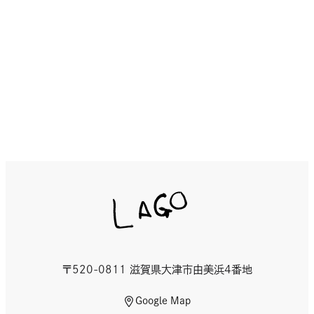
イ
ン
ド
ウ
で
開
き
ま
す
〒520-0811 滋賀県大津市由美浜4番地
外
Google Map