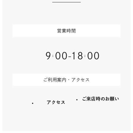
部
サ
イ
ト
を
営業時間
別
ウ
イ
ン
9
00
18
00
-
ド
ウ
で
開
ご利用案内・アクセス
き
ま
す
ご来店時のお願い
アクセス