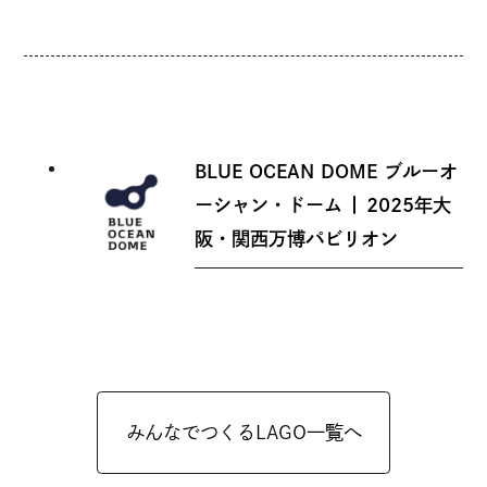
イ
ト
を
別
ウ
BLUE OCEAN DOME ブルーオ
イ
ーシャン・ドーム | 2025年大
ン
外
阪・関西万博パビリオン
ド
部
サ
ウ
イ
で
ト
開
を
き
みんなでつくるLAGO一覧へ
別
ま
ウ
す