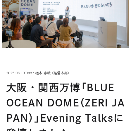
き
近江八景
ま
す
LAGOの想い
みんなでつくるLAGO
2025.08.13
Text : 植木 志織 （経営本部）
みんなでつくる
水と森
大阪・関西万博「BLUE
お菓子のおはなし
OCEAN DOME（ZERI JA
PAN）」Evening Talksに
ご利用案内・アクセス