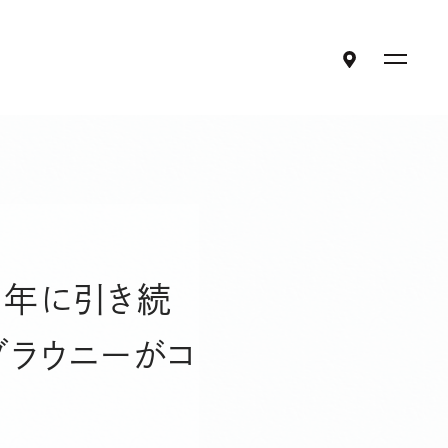
ア
メ
ク
ニ
セ
ュ
ス
ー
混雑状況
を
開
閉
ご利用案内・アクセス
交通アクセス
ラ コリーナマップ
】昨年に引き続
ご来店時のお願い
その他の店舗
ブラウニーがコ
団体の皆様へ
お知らせ
よくある質問