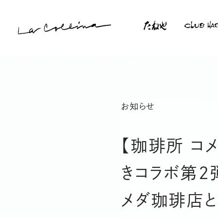
本
文
へ
ス
サ
キ
楽しみ方
買う
イ
ッ
食べる
ト
プ
お知らせ
内
ラ コリーナツアー
メ
フォトギャラリー
ニ
たねやの二十四節気
ュ
【珈琲所 コメ
ー
きコラボ第2
ラ コリーナの想い
メッセージ（山本昌仁）
メッセージ（山本隆夫）
メダ珈琲店と