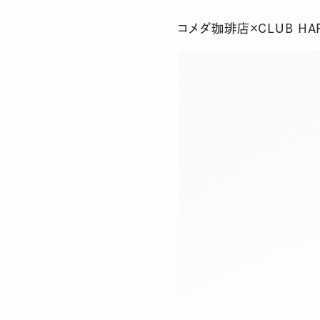
コメダ珈琲店×CLUB HA