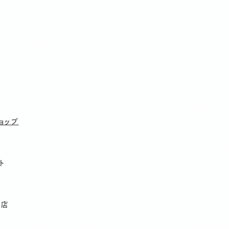
ョップ
ト
リ店