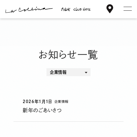
ア
メ
本
ク
ニ
文
セ
ュ
楽しみ方
へ
ス
ー
ス
を
キ
ラ コリーナの想い
お知らせ一覧
開
ッ
閉
プ
ラ コリーナ日誌
企業情報
すべて
ショップ情報
お知らせ
ニュースリリース
2026年1月1日
企業情報
サステナビリティ
混雑状況
新年のごあいさつ
店舗情報
商品情報
ご利用案内・アクセス
その他