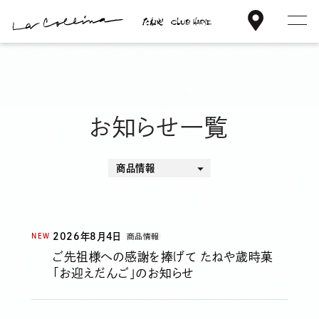
ア
メ
本
ク
ニ
文
セ
ュ
楽しみ方
へ
ス
ー
ス
を
キ
ラ コリーナの想い
お知らせ一覧
開
ッ
閉
プ
ラ コリーナ日誌
商品情報
すべて
ショップ情報
お知らせ
ニュースリリース
2026年8月4日
NEW
商品情報
サステナビリティ
混雑状況
ご先祖様への感謝を捧げて たねや歳時菓
店舗情報
「お迎えだんご」のお知らせ
企業情報
ご利用案内・アクセス
その他