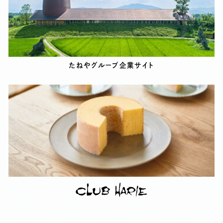
じ
る
#すべて
サステナビリティ
ラコリーナ
LAGO
バームファクトリー
たねやグループ企業サイト
メインショップ〈草屋根〉
カステラショップ〈栗百本〉
本社〈銅屋根〉
フードガレージ
キャンディーファーム（農藝）
ランドスケープ
わたしたちの取り組み
つながるラコリーナ
たねやのご縁
近江國傳承
たねや
クラブハリエ
歳時
お米づくり
素材をめぐる旅
ワークショップ
バレンタイン
イベント
藤森照信先生
コンセプト