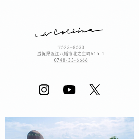
〒523－8533
滋賀県近江八幡市北之庄町615-1
0748-33-6666
閉