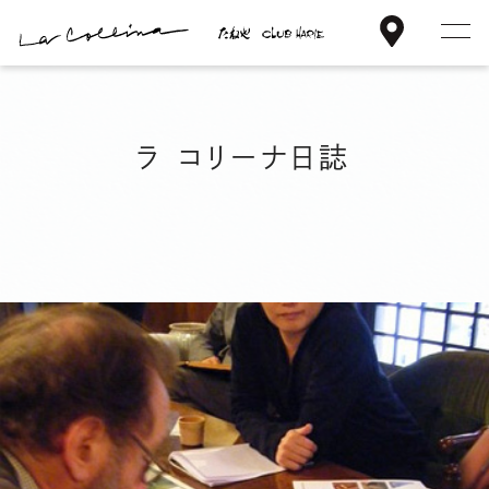
ア
メ
本
ク
ニ
文
セ
ュ
楽しみ方
へ
ス
ー
ス
ラ コリーナ日誌
を
キ
ラ コリーナの想い
開
ッ
閉
プ
ラ コリーナ日誌
ショップ情報
混雑状況
ご利用案内・アクセス