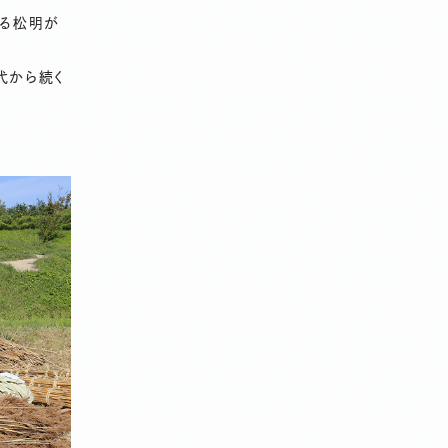
える松明が
代から続く