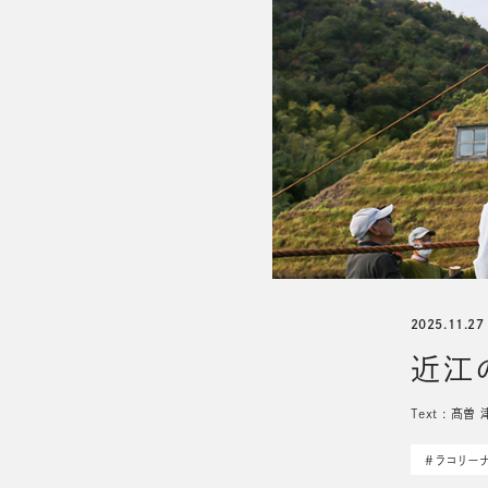
ラ コリーナ日誌
2025.11.27
近江
Text : 髙
#ラコリー