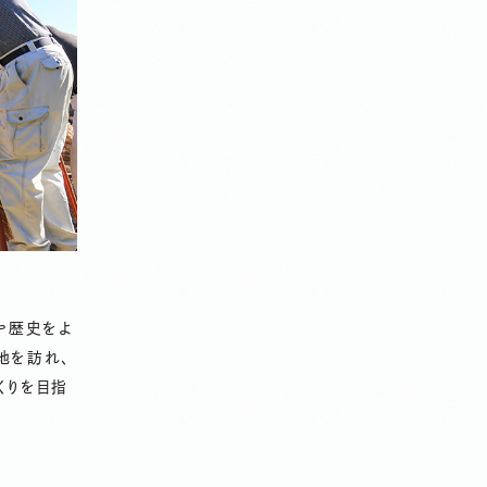
や歴史をよ
地を訪れ、
くりを目指