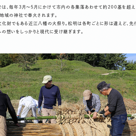
では、毎年3月～5月にかけて市内の各集落あわせて約200基を超
各地域の神社で奉火されます。
文化財でもある近江八幡の火祭り。松明は各町ごとに形は違えど、先
への想いをしっかりと現代に受け継ぎます。