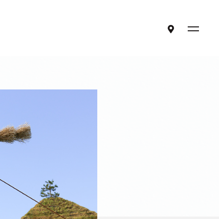
ア
メ
ク
ニ
セ
ュ
ス
ー
混雑状況
を
開
閉
ご利用案内・アクセス
交通アクセス
ラ コリーナマップ
ご来店時のお願い
その他の店舗
団体の皆様へ
お知らせ
よくある質問