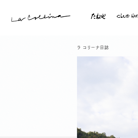
本
文
へ
ス
サ
ラ コリーナ日誌
キ
楽しみ方
買う
イ
ッ
食べる
ト
プ
内
ラ コリーナツアー
メ
フォトギャラリー
ニ
たねやの二十四節気
ュ
ー
ラ コリーナの想い
メッセージ（山本昌仁）
メッセージ（山本隆夫）