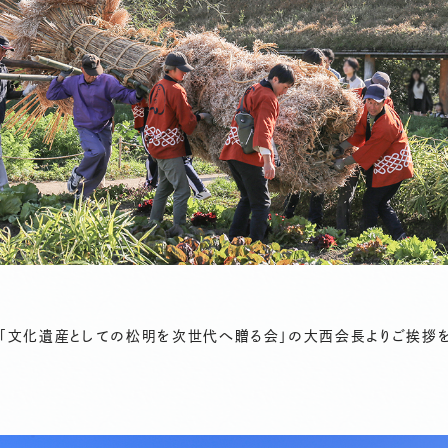
、「文化遺産としての松明を次世代へ贈る会」の大西会長よりご挨拶