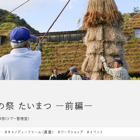
マーケット
の祭 たいまつ ―前編―
曽 津弥（ツアー管理室）
ナ
#キャンディーファーム（農藝）
#ワークショップ
#イベント