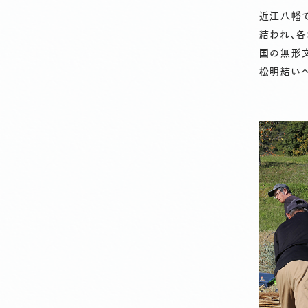
近江八幡
結われ、
国の無形
松明結い