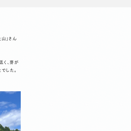
土山」さん
低く、芽が
とでした。