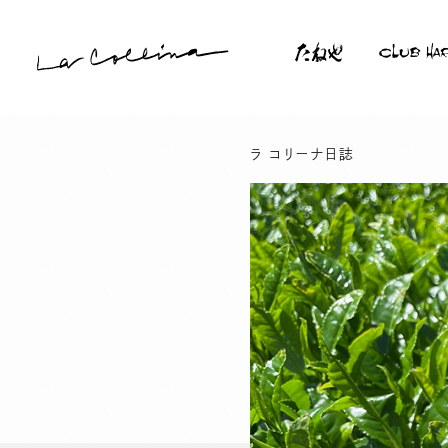
本
文
へ
ス
サ
ラ コリーナ日誌
キ
楽しみ方
買う
イ
ッ
食べる
ト
プ
内
ラ コリーナツアー
メ
フォトギャラリー
ニ
たねやの二十四節気
ュ
ー
ラ コリーナの想い
メッセージ（山本昌仁）
メッセージ（山本隆夫）