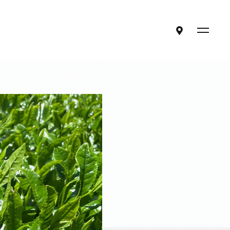
ア
メ
ク
ニ
セ
ュ
ス
ー
混雑状況
を
開
閉
ご利用案内・アクセス
交通アクセス
ラ コリーナマップ
ご来店時のお願い
その他の店舗
団体の皆様へ
お知らせ
よくある質問