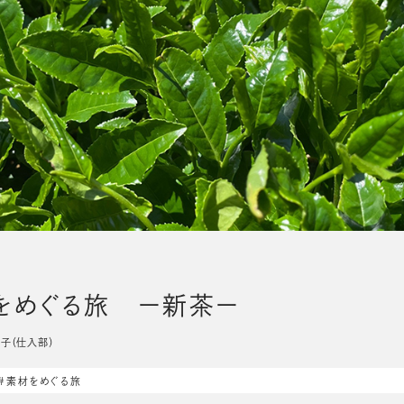
マーケット
をめぐる旅 ー新茶ー
本純子（仕入部）
#素材をめぐる旅