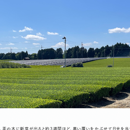
は、茶の木に新芽が出ると約3週間ほど、黒い覆いをかぶせて日光を当